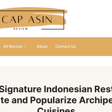
All Review
About
Contact Us
Signature Indonesian Res
te and Popularize Archip
Cuisines