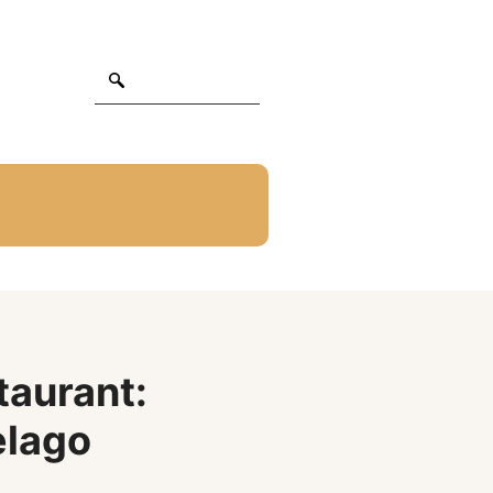
taurant:
elago