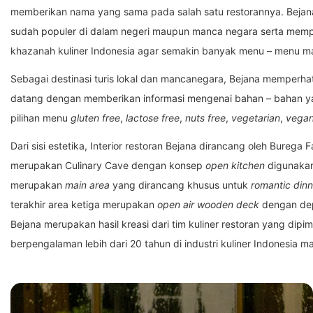
memberikan nama yang sama pada salah satu restorannya. Bejan
sudah populer di dalam negeri maupun manca negara serta memp
khazanah kuliner Indonesia agar semakin banyak menu – menu ma
Sebagai destinasi turis lokal dan mancanegara, Bejana memperha
datang dengan memberikan informasi mengenai bahan – bahan 
pilihan menu
gluten free
,
lactose free
,
nuts free
,
vegetarian
,
vega
Dari sisi estetika, Interior restoran Bejana dirancang oleh Burega
merupakan Culinary Cave dengan konsep
open kitchen
digunaka
merupakan
main area
yang dirancang khusus untuk
romantic dinn
terakhir area ketiga merupakan
open air wooden deck
dengan dep
Bejana merupakan hasil kreasi dari tim kuliner restoran yang di
berpengalaman lebih dari 20 tahun di industri kuliner Indonesia