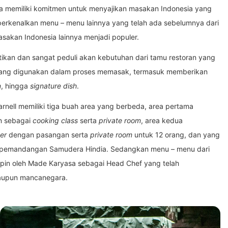
a memiliki komitmen untuk menyajikan masakan Indonesia yang
erkenalkan menu – menu lainnya yang telah ada sebelumnya dari
sakan Indonesia lainnya menjadi populer.
tikan dan sangat peduli akan kebutuhan dari tamu restoran yang
yang digunakan dalam proses memasak, termasuk memberikan
n
, hingga
signature dish
.
 Farnell memiliki tiga buah area yang berbeda, area pertama
n sebagai
cooking class
serta
private room
, area kedua
er
dengan pasangan serta
private room
untuk 12 orang, dan yang
emandangan Samudera Hindia. Sedangkan menu – menu dari
pimpin oleh Made Karyasa sebagai Head Chef yang telah
 maupun mancanegara.