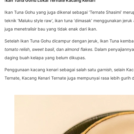
I
kan Tuna Gohu Lokal Ternate Kacang Kenari
Ikan Tuna Gohu yang juga dikenal sebagai ‘Ternate Shasimi’ mer
teknik ‘Maluku style raw’, ikan tuna ‘dimasak’ menggunakan jeru
juga menetralisir bau yang tidak enak dari ikan.
Setelah Ikan Tuna Gohu dicampur dengan jeruk, Ikan Tuna kemba
tomato relish
,
sweet basil
, dan
almond flakes
. Dalam penyajiannya
daging buah kelapa yang belum dikupas.
Penggunaan kacang kenari sebagai salah satu
garnish
, selain Ka
Ternate, Kacang Kenari Ternate juga mempunyai rasa lebih gurih 