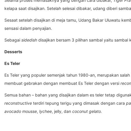
Selama proses memasaknya yang dengan cara dibakar,
Tiger Pr
kelapa saat disajikan. Setelah selesai dibakar, udang diberi samb
Sesaat setelah disajikan di meja tamu, Udang Bakar Uluwatu kem
sensasi dalam penyajian.
Sebagai
sidedish
disajikan bersam 3 pilihan sambal yaitu sambal
Desserts
Es Teler
Es Teler yang populer semenjak tahun 1980-an, merupakan salah
membuat gebrakan dengan membuat Es Teler dengan versi
recon
Semua bahan – bahan yang disajikan dalam es teler tetap digunaka
reconstructive
terdiri tepung terigu yang dimasak dengan cara
pa
avocado mousse
,
lychee
, jelly, dan
coconut gelato.