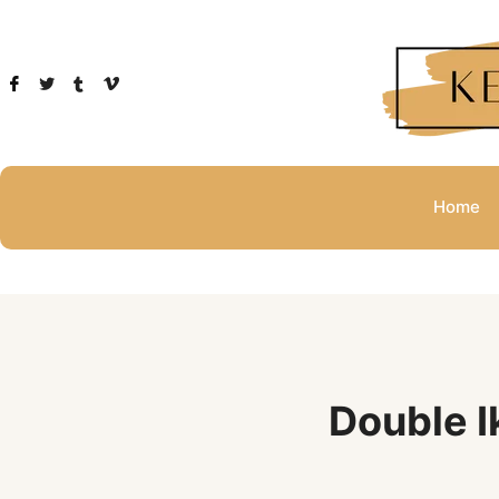
Home
Double I