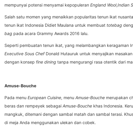
mempunyai potensi menyamai kepopuleran
England Wool
,
Indian 
Salah satu momen yang menaikkan popularitas tenun ikat nusanta
tenun ikat Indonesia Didiet Maulana untuk membuat
totebag
denga
bag
pada acara Grammy Awards 2016 lalu.
Seperti pembuatan tenun ikat, yang melambangkan keragaman In
Executive Sous Chef
Donald Hutauruk untuk menyajikan masakan I
dengan konsep
fine dining
tanpa mengurangi rasa otentik dari ma
Amuse-Bouche
Pada menu
European Cuisine
, menu
Amuse-Bouche
merupakan che
beras dan rempeyek sebagai
Amuse-Bouche
khas Indonesia. Ker
mangkuk, ditemani dengan sambal matah dan sambal terasi. Khus
di meja Anda menggunakan ulekan dan cobek.