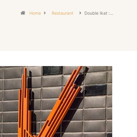
Home
Restaurant
Double Ikat :…