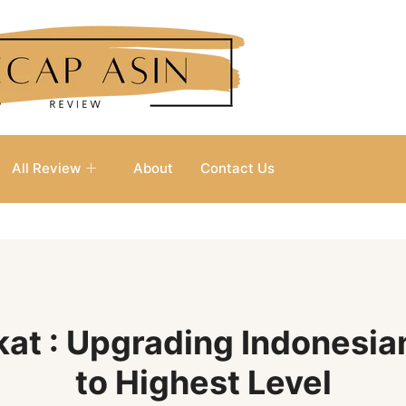
All Review
About
Contact Us
kat : Upgrading Indonesia
to Highest Level