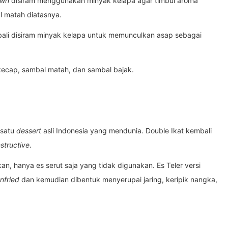
awn
disiram menggunakan minyak kelapa agar timbul aroma
al matah diatasnya.
bali disiram minyak kelapa untuk memunculkan asap sebagai
 kecap, sambal matah, dan sambal bajak.
 satu
dessert
asli Indonesia yang mendunia. Double Ikat kembali
structive
.
n, hanya es serut saja yang tidak digunakan. Es Teler versi
nfried
dan kemudian dibentuk menyerupai jaring, keripik nangka,