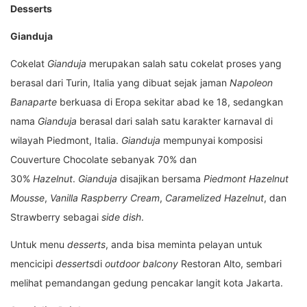
Desserts
Gianduja
Cokelat
Gianduja
merupakan salah satu cokelat proses yang
berasal dari Turin, Italia yang dibuat sejak jaman
Napoleon
Banaparte
berkuasa di Eropa sekitar abad ke 18, sedangkan
nama
Gianduja
berasal dari salah satu karakter karnaval di
wilayah Piedmont, Italia.
Gianduja
mempunyai komposisi
Couverture Chocolate sebanyak 70% dan
30%
Hazelnut
.
Gianduja
disajikan bersama
Piedmont Hazelnut
Mousse
,
Vanilla Raspberry Cream
,
Caramelized Hazelnut
, dan
Strawberry sebagai
side dish
.
Untuk menu
desserts
, anda bisa meminta pelayan untuk
mencicipi
desserts
di
outdoor balcony
Restoran Alto, sembari
melihat pemandangan gedung pencakar langit kota Jakarta.